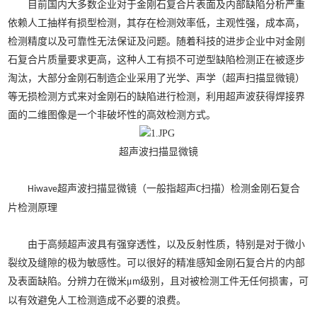
目前国内大多数企业对于金刚石复合片表面及内部缺陷分析严重
依赖人工抽样有损型检测，其存在检测效率低，主观性强，成本高，
检测精度以及可靠性无法保证及问题。随着科技的进步企业中对金刚
石复合片质量要求更高，这种人工有损不可逆型缺陷检测正在被逐步
淘汰，大部分金刚石制造企业采用了光学、声学（超声扫描显微镜）
等无损检测方式来对金刚石的缺陷进行检测，利用超声波获得焊接界
面的二维图像是一个非破坏性的高效检测方式。
超声波扫描显微镜
超声波扫描显微镜（一般指超声
扫描）检测金刚石复合
Hiwave
C
片检测原理
由于高频超声波具有强穿透性，以及反射性质，特别是对于微小
裂纹及缝隙的极为敏感性。可以很好的精准感知金刚石复合片的内部
及表面缺陷。分辨力在微米
μ
级别，且对被检测工件无任何损害，可
m
以有效避免人工检测造成不必要的浪费。