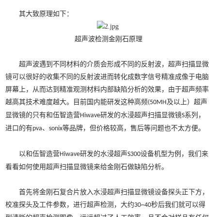
其大致原理如下：
超声波检测金刚石原理
超声波遇到不同材料的介质会形成不同的反射波，超声扫描显微
镜可以很好的收集不同的反射波进而转化成数字信号精准成像于电脑
屏幕上，从而达到精准观测材料内部缺陷分析的效果，由于超声频率
越高其技术难度越大。目前国内能研发这种高频
及以上）超声
(50MH
显微镜的只有和伍智造营
研发的水浸超声扫描显微镜
系列，
Hiwave
S
进口的有
、
等品牌，但价格较高，售后等问题也不太方便。
pva
sonix
以和伍智造营
研发的水浸超声
设备机型为例，我们来
Hiwave
S300
看看如何使用超声扫描显微镜来给金刚石做缺陷分析。
首先将金刚石复合片放入水浸超声扫描显微镜设备探头正下方，
校准探头及工件参数，进行超声检测，大约
秒后我们就可以得
30~40