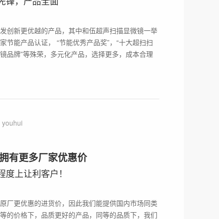
先锋，产品全面
发创新更优越的产品，其中和伍超声扫描显微镜一举
家节能产品认证， “节能优秀产品奖”，“十大超扫扫
镜品牌”等殊荣，多元化产品，选择更多，成本合理
youhui
拥有更多厂家优惠价
程度上让利客户！
SAM无损检测底层逻辑。解析声阻抗、超声波传播原
成像模式，看懂SAM如何依靠超声回波探测材料内部空
原厂更优惠的进货价，因此我们能提供国内市场同类
等的价格下，品质更好的产品，同等的品质下，我们