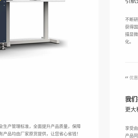
引航
不断研
获得国
描显微
化。
优惠 
我们
Q
一次看懂超声波扫描显微镜(SAM)原理
更大
从山谷回声原理切入，通俗讲解超声扫描显微镜
A
理，系统科普A扫、B扫、C扫、T扫与多层扫描
洞、分层等缺陷，...
全生产管理标准，全面提升产品质量，保障
享受由
Q
水浸超声扫描显微镜价格是多少？
有产品均由厂家原货提供，让您省心省钱！
产品同