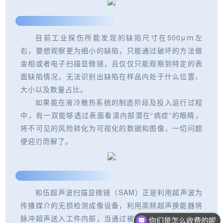
目前工业探伤所能发现的缺陷尺寸在500μｍ左
右，要想观察更为细小的缺陷，只能通过破坏的方法做
金相或者电子扫描显微镜，且仅仅只能观察到特定的表
面缺陷情况，无法识别出缺陷在样品内处于什么位置、
大小以及数量占比。
如果能在液冷散热系统的制造阶段及投入运行过程
中，有一双能够透过表面看清内部潜在“病症”的眼睛，
将不可见的风险转化为可视化的数据和图像，一切问题
便迎刃而解了。
和伍超声波扫描显微镜（SAM）正是利用超声波为
传播媒介的无损检测成像设备，利用高频超声换能器将
脉冲超声送入工件内部，当通过被测工件时，超声波会
你们是怎么收费的呢